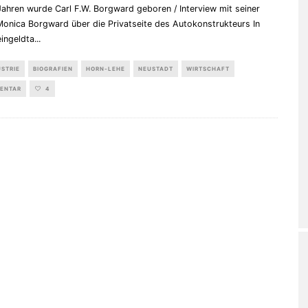
ahren wurde Carl F.W. Borgward geboren / Interview mit seiner
Monica Borgward über die Privatseite des Autokonstrukteurs In
eingeldta
...
STRIE
BIOGRAFIEN
HORN-LEHE
NEUSTADT
WIRTSCHAFT
MENTAR
4