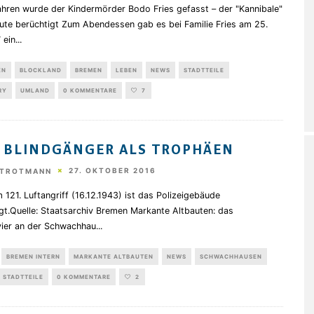
ahren wurde der Kindermörder Bodo Fries gefasst – der "Kannibale"
eute berüchtigt Zum Abendessen gab es bei Familie Fries am 25.
 ein
...
EN
BLOCKLAND
BREMEN
LEBEN
NEWS
STADTTEILE
RY
UMLAND
0 KOMMENTARE
7
 BLINDGÄNGER ALS TROPHÄEN
27. OKTOBER 2016
STROTMANN
121. Luftangriff (16.12.1943) ist das Polizeigebäude
gt.Quelle: Staatsarchiv Bremen Markante Altbauten: das
evier an der Schwachhau
...
BREMEN INTERN
MARKANTE ALTBAUTEN
NEWS
SCHWACHHAUSEN
STADTTEILE
0 KOMMENTARE
2