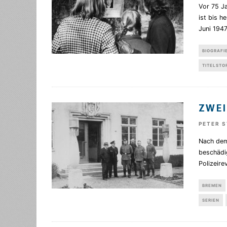
Vor 75 J
ist bis h
Juni 1947
BIOGRAFI
TITELSTO
ZWEI
PETER 
Nach dem 
beschädi
Polizeir
BREMEN
SERIEN