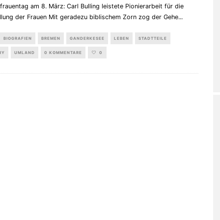
rauentag am 8. März: Carl Bulling leistete Pionierarbeit für die
ellung der Frauen Mit geradezu biblischem Zorn zog der Gehe
...
BIOGRAFIEN
BREMEN
GANDERKESEE
LEBEN
STADTTEILE
RY
UMLAND
0 KOMMENTARE
0