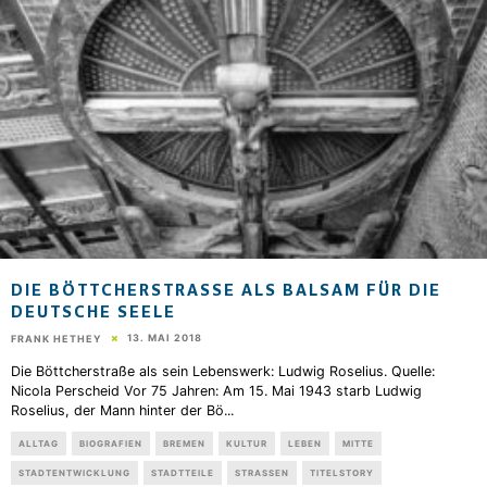
DIE BÖTTCHERSTRASSE ALS BALSAM FÜR DIE D
EUTSCHE SEELE
13. MAI 2018
FRANK HETHEY
Die Böttcherstraße als sein Lebenswerk: Ludwig Roselius. Quelle:
Nicola Perscheid Vor 75 Jahren: Am 15. Mai 1943 starb Ludwig
Roselius, der Mann hinter der Bö
...
ALLTAG
BIOGRAFIEN
BREMEN
KULTUR
LEBEN
MITTE
STADTENTWICKLUNG
STADTTEILE
STRASSEN
TITELSTORY