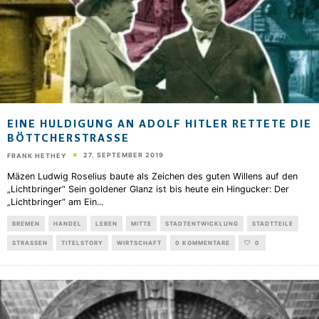
EINE HULDIGUNG AN ADOLF HITLER RETTETE DIE
BÖTTCHERSTRASSE
27. SEPTEMBER 2019
FRANK HETHEY
Mäzen Ludwig Roselius baute als Zeichen des guten Willens auf den
„Lichtbringer“ Sein goldener Glanz ist bis heute ein Hingucker: Der
„Lichtbringer“ am Ein
...
BREMEN
HANDEL
LEBEN
MITTE
STADTENTWICKLUNG
STADTTEILE
STRASSEN
TITELSTORY
WIRTSCHAFT
0 KOMMENTARE
0