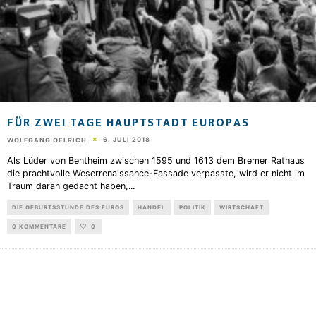
FÜR ZWEI TAGE HAUPTSTADT EUROPAS
6. JULI 2018
WOLFGANG OELRICH
Als Lüder von Bentheim zwischen 1595 und 1613 dem Bremer Rathaus
die prachtvolle Weserrenaissance-Fassade verpasste, wird er nicht im
Traum daran gedacht haben,
...
DIE GEBURTSSTUNDE DES EUROS
HANDEL
POLITIK
WIRTSCHAFT
0 KOMMENTARE
0