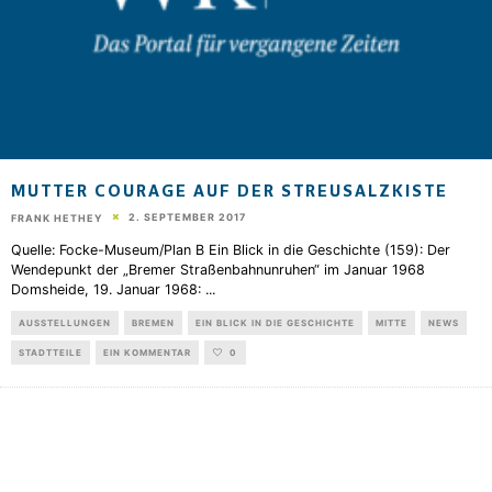
MUTTER COURAGE AUF DER STREUSALZKISTE
2. SEPTEMBER 2017
FRANK HETHEY
Quelle: Focke-Museum/Plan B Ein Blick in die Geschichte (159): Der
Wendepunkt der „Bremer Straßenbahnunruhen“ im Januar 1968
Domsheide, 19. Januar 1968:
...
AUSSTELLUNGEN
BREMEN
EIN BLICK IN DIE GESCHICHTE
MITTE
NEWS
STADTTEILE
EIN KOMMENTAR
0