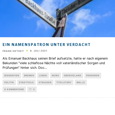
EIN NAMENSPATRON UNTER VERDACHT
8. JULI 2021
FRANK HETHEY
Als Emanuel Backhaus seinen Brief aufsetzte, hatte er nach eigenem
Bekunden "viele schlaflose Nächte voll vaterländischer Sorgen und
Prüfungen" hinter sich. Doc
...
BIOGRAFIEN
BREMEN
LEBEN
NEWS
OBERVIELAND
PERSONEN
POLITIK
STADTTEILE
STRASSEN
TITELSTORY
WALLE
0 KOMMENTARE
3