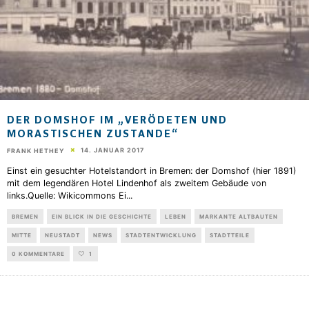
DER DOMSHOF IM „VERÖDETEN UND
MORASTISCHEN ZUSTANDE“
14. JANUAR 2017
FRANK HETHEY
Einst ein gesuchter Hotelstandort in Bremen: der Domshof (hier 1891)
mit dem legendären Hotel Lindenhof als zweitem Gebäude von
links.Quelle: Wikicommons Ei
...
BREMEN
EIN BLICK IN DIE GESCHICHTE
LEBEN
MARKANTE ALTBAUTEN
MITTE
NEUSTADT
NEWS
STADTENTWICKLUNG
STADTTEILE
0 KOMMENTARE
1