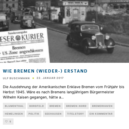
WIE BREMEN (WIEDER-) ERSTAND
22. JANUAR 2017
ULF BUSCHMANN
Die Ausdehnung der Amerikanischen Enklave Bremen vom Frühjahr bis
Herbst 1945. Wäre es nach Bremens langjährigem Bürgermeister
Wilhelm Kaisen gegangen, hätte a
...
BLUMENTHAL
BORGFELD
BREMEN
BREMEN-NORD
BREMERHAVEN
HEMELINGEN
POLITIK
SEEHAUSEN
TITELSTORY
EIN KOMMENTAR
5