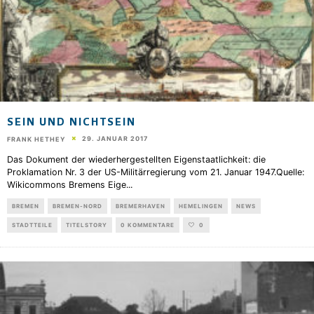
SEIN UND NICHTSEIN
29. JANUAR 2017
FRANK HETHEY
Das Dokument der wiederhergestellten Eigenstaatlichkeit: die
Proklamation Nr. 3 der US-Militärregierung vom 21. Januar 1947.Quelle:
Wikicommons Bremens Eige
...
BREMEN
BREMEN-NORD
BREMERHAVEN
HEMELINGEN
NEWS
STADTTEILE
TITELSTORY
0 KOMMENTARE
0