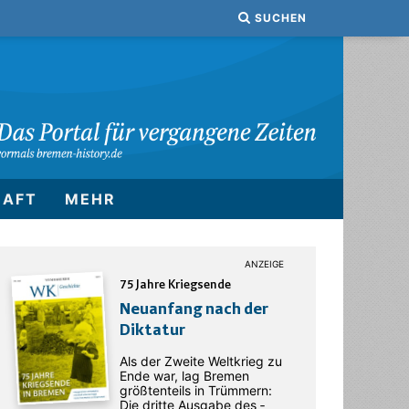
SUCHEN
HAFT
MEHR
75 Jahre Kriegsende
Neuanfang nach der
Diktatur
Als der Zweite Weltkrieg zu
Ende war, lag Bremen
größtenteils in Trümmern:
Die dritte Ausgabe des ­