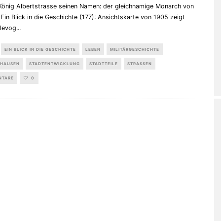
König Albertstrasse seinen Namen: der gleichnamige Monarch von
Ein Blick in die Geschichte (177): Ansichtskarte von 1905 zeigt
Slevog
...
EIN BLICK IN DIE GESCHICHTE
LEBEN
MILITÄRGESCHICHTE
HAUSEN
STADTENTWICKLUNG
STADTTEILE
STRASSEN
NTARE
0