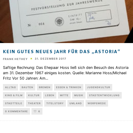
KEIN GUTES NEUES JAHR FÜR DAS „ASTORIA“
31. DEZEMBER 2017
FRANK HETHEY
Saftige Rechnung: Das Ehepaar Hoss ließ sich den Besuch des Astoria
am 31. Dezember 1967 einiges kosten. Quelle: Marianne Hoss/Michael
Fritz Vor 50 Jahren: Am
...
ALLTAG
BAUTEN
BREMEN
ESSEN & TRINKEN
JUGENDKULTUR
KINO & FILM
KULTUR
LEBEN
MITTE
MUSIK
STADTENTWICKLUNG
STADTTEILE
THEATER
TITELSTORY
UMLAND
WORPSWEDE
0 KOMMENTARE
6