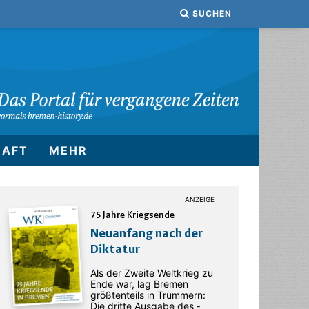
SUCHEN
HAFT
MEHR
75 Jahre Kriegsende
Neuanfang nach der
Diktatur
Als der Zweite Weltkrieg zu
Ende war, lag Bremen
größtenteils in Trümmern:
Die dritte Ausgabe des ­