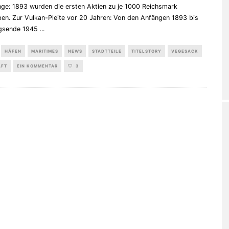
nge: 1893 wurden die ersten Aktien zu je 1000 Reichsmark
en. Zur Vulkan-Pleite vor 20 Jahren: Von den Anfängen 1893 bis
egsende 1945
...
HÄFEN
MARITIMES
NEWS
STADTTEILE
TITELSTORY
VEGESACK
AFT
EIN KOMMENTAR
3