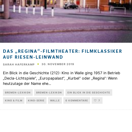
DAS „REGINA“-FILMTHEATER: FILMKLASSIKER
AUF RIESEN-LEINWAND
30. NOVEMBER 2019
SARAH HAFERKAMP
Ein Blick in die Geschichte (212): Kino in Walle ging 1957 in Betrieb
„Decla-Lichtspiele“, „Europapalast“, „Kurbel“ oder „Regina“: Wenn
heutzutage der Name ehe
...
BREMEN-LEXIKON
BREMEN-LEXIKON
EIN BLICK IN DIE GESCHICHTE
KINO & FILM
KINO-SERIE
WALLE
0 KOMMENTARE
7