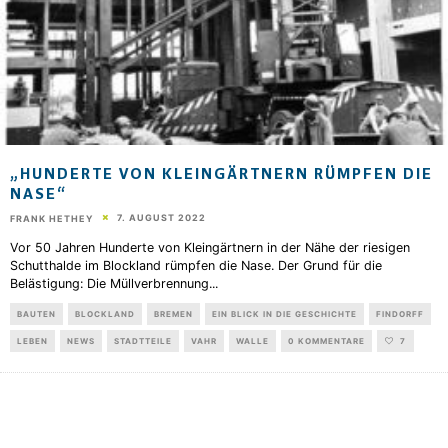
„HUNDERTE VON KLEINGÄRTNERN RÜMPFEN DIE
NASE“
7. AUGUST 2022
FRANK HETHEY
Vor 50 Jahren Hunderte von Kleingärtnern in der Nähe der riesigen
Schutthalde im Blockland rümpfen die Nase. Der Grund für die
Belästigung: Die Müllverbrennung
...
BAUTEN
BLOCKLAND
BREMEN
EIN BLICK IN DIE GESCHICHTE
FINDORFF
LEBEN
NEWS
STADTTEILE
VAHR
WALLE
0 KOMMENTARE
7