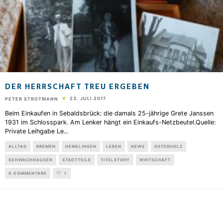
DER HERRSCHAFT TREU ERGEBEN
23. JULI 2017
PETER STROTMANN
Beim Einkaufen in Sebaldsbrück: die damals 25-jährige Grete Janssen
1931 im Schlosspark. Am Lenker hängt ein Einkaufs-Netzbeutel.Quelle:
Private Leihgabe Le
...
ALLTAG
BREMEN
HEMELINGEN
LEBEN
NEWS
OSTERHOLZ
SCHWACHHAUSEN
STADTTEILE
TITELSTORY
WIRTSCHAFT
0 KOMMENTARE
1