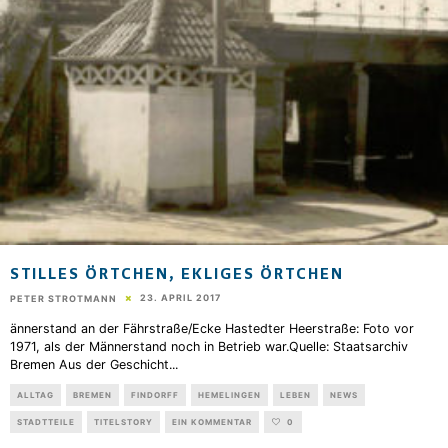
STILLES ÖRTCHEN, EKLIGES ÖRTCHEN
23. APRIL 2017
PETER STROTMANN
ännerstand an der Fährstraße/Ecke Hastedter Heerstraße: Foto vor
1971, als der Männerstand noch in Betrieb war.Quelle: Staatsarchiv
Bremen Aus der Geschicht
...
ALLTAG
BREMEN
FINDORFF
HEMELINGEN
LEBEN
NEWS
STADTTEILE
TITELSTORY
EIN KOMMENTAR
0