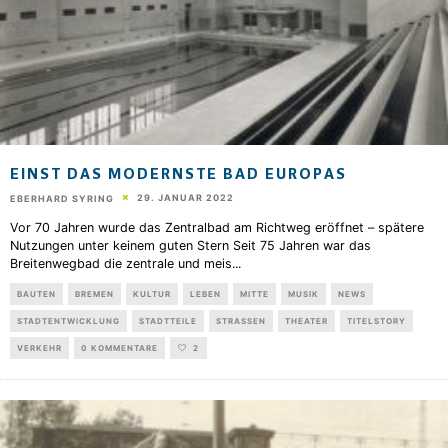
EINST DAS MODERNSTE BAD EUROPAS
29. JANUAR 2022
EBERHARD SYRING
Vor 70 Jahren wurde das Zentralbad am Richtweg eröffnet – spätere
Nutzungen unter keinem guten Stern Seit 75 Jahren war das
Breitenwegbad die zentrale und meis
...
BAUTEN
BREMEN
KULTUR
LEBEN
MITTE
MUSIK
NEWS
STADTENTWICKLUNG
STADTTEILE
STRASSEN
THEATER
TITELSTORY
VERKEHR
0 KOMMENTARE
2