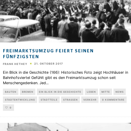
FREIMARKTSUMZUG FEIERT SEINEN
FÜNFZIGSTEN
21. OKTOBER 2017
FRANK HETHEY
Ein Blick in die Geschichte (166): Historisches Foto zeigt Hochhäuser in
Bahnhofsviertel Gefühlt gibt es den Freimarktsumzug schon seit
Menschengedenken. Jed
...
BAUTEN
BREMEN
EIN BLICK IN DIE GESCHICHTE
LEBEN
MITTE
NEWS
STADTENTWICKLUNG
STADTTEILE
STRASSEN
VERKEHR
0 KOMMENTARE
0