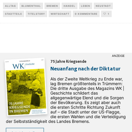
ALLTAG
BLUMENTHAL
BREMEN
HANDEL
LEBEN
NEUSTADT
STADTTEILE
TITELSTORY
WIRTSCHAFT
0 KOMMENTARE
1
75 Jahre Kriegsende
Neuanfang nach der Diktatur
Als der Zweite Weltkrieg zu Ende war,
lag Bremen größtenteils in Trümmern:
Die dritte Ausgabe des ­Magazins WK |
Geschichte schildert das
allgegenwärtige Elend und die Sorgen
der Bevölkerung. Es zeigt aber auch
die ersten Schritte Richtung Zukunft
auf – die Stadt unter der US-Flagge,
die ersten Wahlen und die Verteidigung
der Selbstständigkeit des Landes Bremens.