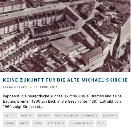
KEINE ZUKUNFT FÜR DIE ALTE MICHAELISKIRCHE
15. APRIL 2017
FRANK HETHEY
Imposant: die neugotische Michaeliskirche.Quelle: Bremen und seine
Bauten, Bremen 1900 Ein Blick in die Geschichte (139): Luftbild von
1960 zeigt Kirchenrui
...
ALLTAG
BAUTEN
BREMEN
EIN BLICK IN DIE GESCHICHTE
FINDORFF
LEBEN
MITTE
NEWS
STADTTEILE
0 KOMMENTARE
0