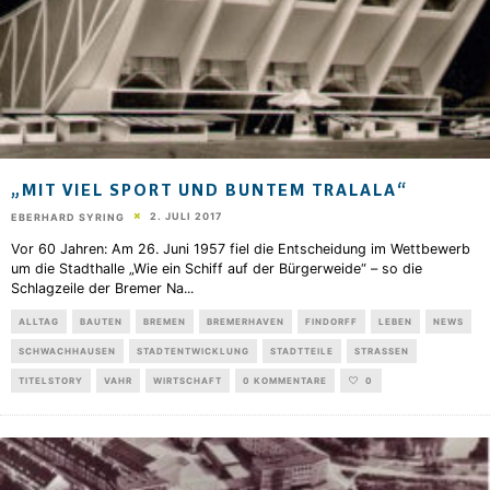
„MIT VIEL SPORT UND BUNTEM TRALALA“
2. JULI 2017
EBERHARD SYRING
Vor 60 Jahren: Am 26. Juni 1957 fiel die Entscheidung im Wettbewerb
um die Stadthalle „Wie ein Schiff auf der Bürgerweide“ – so die
Schlagzeile der Bremer Na
...
ALLTAG
BAUTEN
BREMEN
BREMERHAVEN
FINDORFF
LEBEN
NEWS
SCHWACHHAUSEN
STADTENTWICKLUNG
STADTTEILE
STRASSEN
TITELSTORY
VAHR
WIRTSCHAFT
0 KOMMENTARE
0