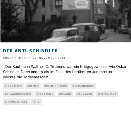
DER ANTI-SCHINDLER
23. NOVEMBER 2014
SÖNKE EHMEN
Der Kaufmann Walther C. Többens war ein Kriegsgewinnler wie Oskar
Schindler. Doch anders als im Falle des berühmten Judenretters
weckte die Todesmaschin
...
BIOGRAFIEN
BREMEN
BREMEN INTERN
DELMENHORST
SCHWACHHAUSEN
STADTTEILE
UMLAND
VEGESACK
WIRTSCHAFT
0 KOMMENTARE
0