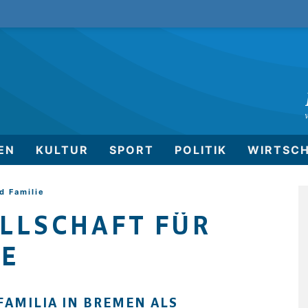
EN
KULTUR
SPORT
POLITIK
WIRTSC
d Familie
LLSCHAFT FÜR
IE
FAMILIA IN BREMEN ALS