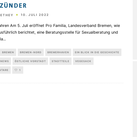
TZÜNDER
10. JULI 2022
HETHEY
hren Am 5. Juli eröffnet Pro Familia, Landesverband Bremen, wie
usführlich berichtet, eine Beratungsstelle für Sexualberatung und
la
...
BREMEN
BREMEN-NORD
BREMERHAVEN
EIN BLICK IN DIE GESCHICHTE
NEWS
ÖSTLICHE VORSTADT
STADTTEILE
VEGESACK
NTARE
1