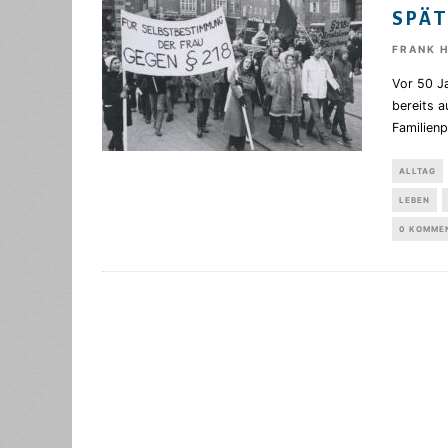
SPÄ
FRANK 
Vor 50 Ja
bereits a
Familienp
ALLTAG
LEBEN
0 KOMME