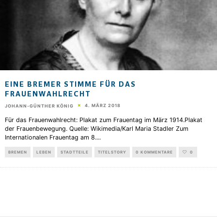
EINE BREMER STIMME FÜR DAS
FRAUENWAHLRECHT
4. MÄRZ 2018
JOHANN-GÜNTHER KÖNIG
Für das Frauenwahlrecht: Plakat zum Frauentag im März 1914.Plakat
der Frauenbewegung. Quelle: Wikimedia/Karl Maria Stadler Zum
Internationalen Frauentag am 8.
...
BREMEN
LEBEN
STADTTEILE
TITELSTORY
0 KOMMENTARE
0