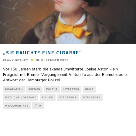
„SIE RAUCHTE EINE CIGARRE“
18. DEZEMBER 2021
FRANK HETHEY
Vor 150 Jahren starb die skandalumwitterte Louise Aston – ein
Freigeist mit Bremer Vergangenheit Amtshilfe aus der Elbmetropole:
Antwort der Hamburger Polizei
...
BIOGRAFIEN
BREMEN
KULTUR
LITERATUR
NEWS
ÖSTLICHE VORSTADT
POLITIK
STADTTEILE
TITELSTORY
0 KOMMENTARE
0