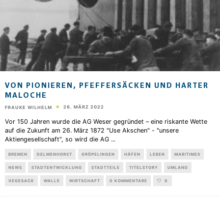
VON PIONIEREN, PFEFFERSÄCKEN UND HARTER
MALOCHE
26. MÄRZ 2022
FRAUKE WILHELM
Vor 150 Jahren wurde die AG Weser gegründet – eine riskante Wette
auf die Zukunft am 26. März 1872 "Use Akschen" - "unsere
Aktiengesellschaft", so wird die AG
...
BREMEN
DELMENHORST
GRÖPELINGEN
HÄFEN
LEBEN
MARITIMES
NEWS
STADTENTWICKLUNG
STADTTEILE
TITELSTORY
UMLAND
VEGESACK
WALLE
WIRTSCHAFT
0 KOMMENTARE
0