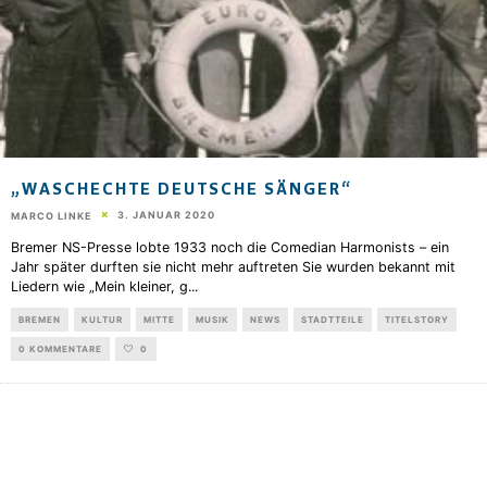
„WASCHECHTE DEUTSCHE SÄNGER“
3. JANUAR 2020
MARCO LINKE
Bremer NS-Presse lobte 1933 noch die Comedian Harmonists – ein
Jahr später durften sie nicht mehr auftreten Sie wurden bekannt mit
Liedern wie „Mein kleiner, g
...
BREMEN
KULTUR
MITTE
MUSIK
NEWS
STADTTEILE
TITELSTORY
0 KOMMENTARE
0