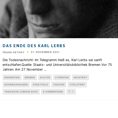
DAS ENDE DES KARL LERBS
27. NOVEMBER 2021
FRANK HETHEY
Die Todesnachricht: Im Telegramm hieß es, Karl Lerbs sei sanft
entschlafen.Quelle: Staats- und Universitätsbibliothek Bremen Vor 75
Jahren: Am 27. November
...
BIOGRAFIEN
BREMEN
KULTUR
LITERATUR
NEUSTADT
SCHWACHHAUSEN
STADTTEILE
THEATER
TITELSTORY
TRAGISCHE LEBENSLÄUFE
0 KOMMENTARE
1