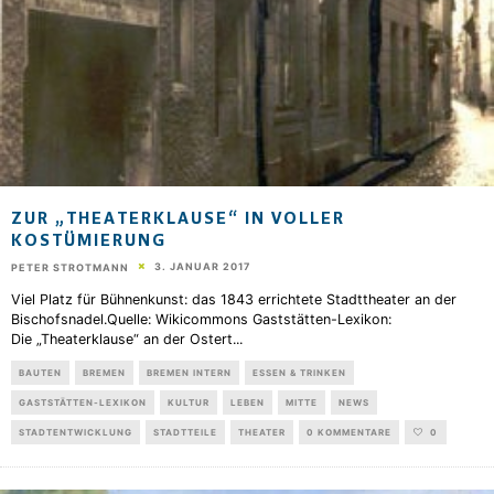
ZUR „THEATERKLAUSE“ IN VOLLER
KOSTÜMIERUNG
3. JANUAR 2017
PETER STROTMANN
Viel Platz für Bühnenkunst: das 1843 errichtete Stadttheater an der
Bischofsnadel.Quelle: Wikicommons Gaststätten-Lexikon:
Die „Theaterklause“ an der Ostert
...
BAUTEN
BREMEN
BREMEN INTERN
ESSEN & TRINKEN
GASTSTÄTTEN-LEXIKON
KULTUR
LEBEN
MITTE
NEWS
STADTENTWICKLUNG
STADTTEILE
THEATER
0 KOMMENTARE
0