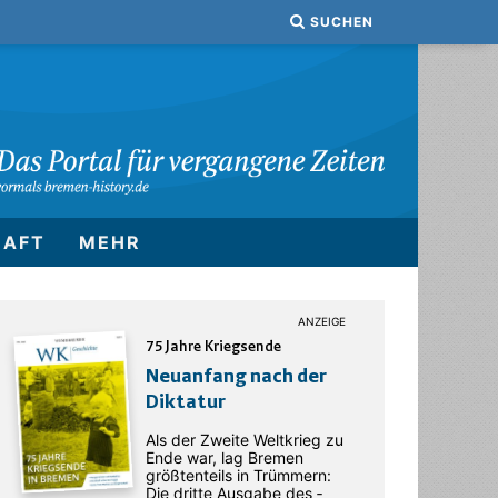
SUCHEN
HAFT
MEHR
75 Jahre Kriegsende
Neuanfang nach der
Diktatur
Als der Zweite Weltkrieg zu
Ende war, lag Bremen
größtenteils in Trümmern:
Die dritte Ausgabe des ­