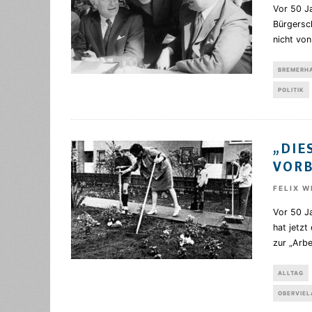
Vor 50 Ja
Bürgersc
nicht vo
BREMERH
POLITIK
„DIE
VORB
FELIX 
Vor 50 J
hat jetzt
zur „Arbe
ALLTAG
OBERVIE