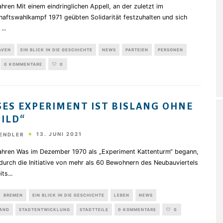
hren Mit einem eindringlichen Appell, an der zuletzt im
haftswahlkampf 1971 geübten Solidarität festzuhalten und sich
n
...
AVEN
EIN BLICK IN DIE GESCHICHTE
NEWS
PARTEIEN
PERSONEN
0 KOMMENTARE
0
SES EXPERIMENT IST BISLANG OHNE
ILD“
13. JUNI 2021
WENDLER
ahren Was im Dezember 1970 als „Experiment Kattenturm“ begann,
 durch die Initiative von mehr als 60 Bewohnern des Neubauviertels
its
...
BREMEN
EIN BLICK IN DIE GESCHICHTE
LEBEN
NEWS
LAND
STADTENTWICKLUNG
STADTTEILE
0 KOMMENTARE
0