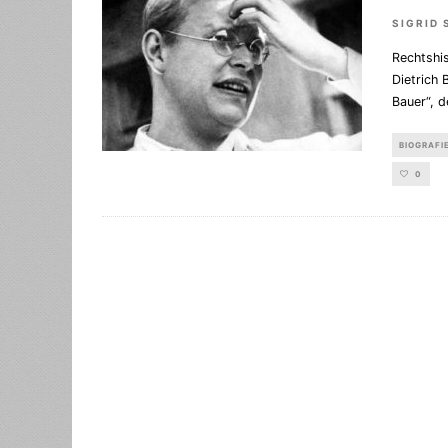
SIGRID
Rechtshi
Dietrich 
Bauer“, d
BIOGRAFI
0