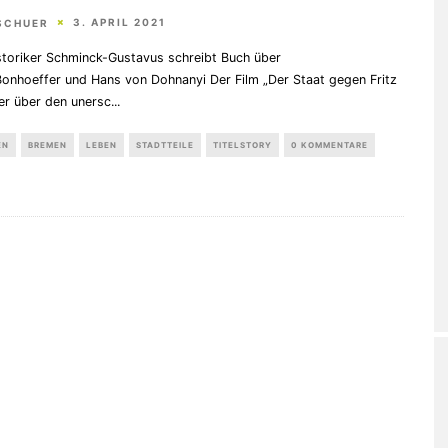
3. APRIL 2021
 SCHUER
storiker Schminck-Gustavus schreibt Buch über
Bonhoeffer und Hans von Dohnanyi Der Film „Der Staat gegen Fritz
er über den unersc
...
EN
BREMEN
LEBEN
STADTTEILE
TITELSTORY
0 KOMMENTARE