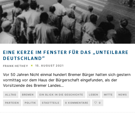
EINE KERZE IM FENSTER FÜR DAS „UNTEILBARE
DEUTSCHLAND“
15. AUGUST 2021
FRANK HETHEY
Vor 50 Jahren Nicht einmal hundert Bremer Bürger hatten sich gestern
vormittag vor dem Haus der Bürgerschaft eingefunden, als der
Vorsitzende des Bremer Landes
...
ALLTAG
BREMEN
EIN BLICK IN DIE GESCHICHTE
LEBEN
MITTE
NEWS
PARTEIEN
POLITIK
STADTTEILE
0 KOMMENTARE
0