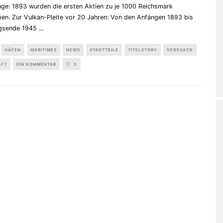
nge: 1893 wurden die ersten Aktien zu je 1000 Reichsmark
en. Zur Vulkan-Pleite vor 20 Jahren: Von den Anfängen 1893 bis
egsende 1945
...
HÄFEN
MARITIMES
NEWS
STADTTEILE
TITELSTORY
VEGESACK
AFT
EIN KOMMENTAR
3