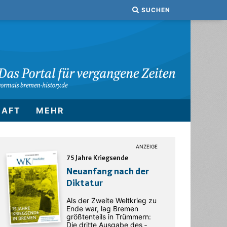
SUCHEN
HAFT
MEHR
75 Jahre Kriegsende
Neuanfang nach der
Diktatur
Als der Zweite Weltkrieg zu
Ende war, lag Bremen
größtenteils in Trümmern:
Die dritte Ausgabe des ­