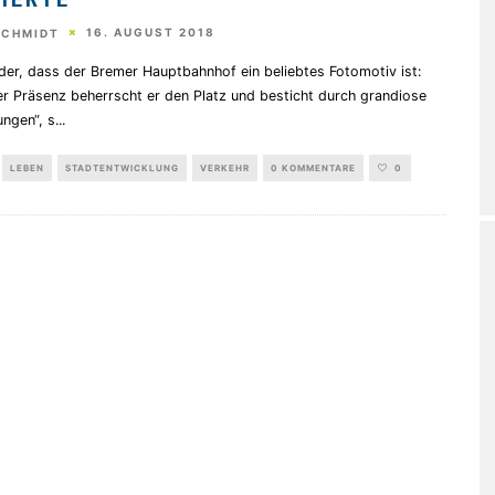
IERTE
16. AUGUST 2018
SCHMIDT
der, dass der Bremer Hauptbahnhof ein beliebtes Fotomotiv ist:
er Präsenz beherrscht er den Platz und besticht durch grandiose
ngen“, s
...
LEBEN
STADTENTWICKLUNG
VERKEHR
0 KOMMENTARE
0