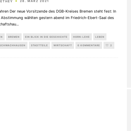
28. MÄRZ 2021
HETHEY
ahren Der neue Vorsitzende des DGB-Kreises Bremen steht fest: In
 Abstimmung wählten gestern abend im Friedrich-Ebert-Saal des
haftshau
...
EN
BREMEN
EIN BLICK IN DIE GESCHICHTE
HORN-LEHE
LEBEN
SCHWACHHAUSEN
STADTTEILE
WIRTSCHAFT
0 KOMMENTARE
2