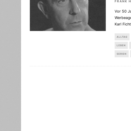
FRANK 
Vor 50 Ja
Werbeage
Karl Fich
ALLTAG
LEBEN
SERIEN