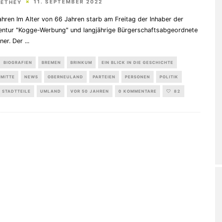
11. SEPTEMBER 2022
HETHEY
hren Im Alter von 66 Jahren starb am Freitag der Inhaber der
ntur "Kogge-Werbung" und langjährige Bürgerschaftsabgeordnete
tner. Der
...
BIOGRAFIEN
BREMEN
BRINKUM
EIN BLICK IN DIE GESCHICHTE
MITTE
NEWS
OBERNEULAND
PARTEIEN
PERSONEN
POLITIK
STADTTEILE
UMLAND
VOR 50 JAHREN
0 KOMMENTARE
82