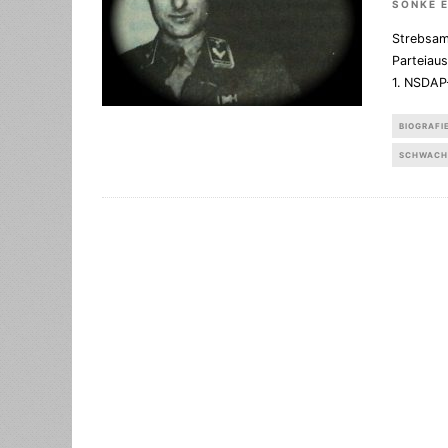
SÖNKE 
Strebsam
Parteiaus
1. NSDAP
BIOGRAFI
SCHWACH