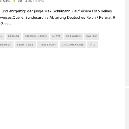
28. JUNI 2015
EHMEN
 und ehrgeizig: der junge Max Schümann - auf einem Foto seines
weises.Quelle: Bundesarchiv Abteilung Deutsches Reich / Referat R
-Zent
...
EN
BREMEN
BREMEN INTERN
MITTE
PERSONEN
POLITIK
HAUSEN
STADTTEILE
TITELSTORY
0 KOMMENTARE
0