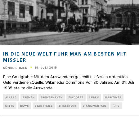
IN DIE NEUE WELT FUHR MAN AM BESTEN MIT
MISSLER
19. JULI 2015
SÖNKE EHMEN
Eine Goldgrube: Mit dem Auswanderergeschäft ließ sich ordentlich
Geld verdienen.Quelle: Wikimedia Commons Vor 80 Jahren: Am 31. Juli
1935 stellte die Auswande
...
ALLTAG
BREMEN
BREMERHAVEN
FINDORFF
LEBEN
MARITIMES
MITTE
NEWS
STADTTEILE
TITELSTORY
0 KOMMENTARE
0