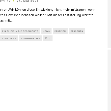
24. MAI 2021
HETHEY
ahren „Wir können diese Entwicklung nicht mehr mittragen, wenn
utes Gewissen behalten wollen.“ Mit dieser Feststellung wartete
nachmit
...
EIN BLICK IN DIE GESCHICHTE
NEWS
PARTEIEN
PERSONEN
STADTTEILE
0 KOMMENTARE
0