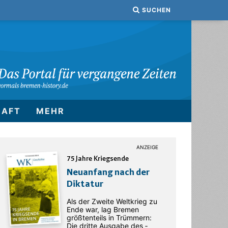
SUCHEN
HAFT
MEHR
75 Jahre Kriegsende
Neuanfang nach der
Diktatur
Als der Zweite Weltkrieg zu
Ende war, lag Bremen
größtenteils in Trümmern:
Die dritte Ausgabe des ­