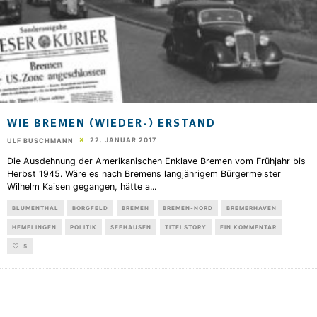
WIE BREMEN (WIEDER-) ERSTAND
22. JANUAR 2017
ULF BUSCHMANN
Die Ausdehnung der Amerikanischen Enklave Bremen vom Frühjahr bis
Herbst 1945. Wäre es nach Bremens langjährigem Bürgermeister
Wilhelm Kaisen gegangen, hätte a
...
BLUMENTHAL
BORGFELD
BREMEN
BREMEN-NORD
BREMERHAVEN
HEMELINGEN
POLITIK
SEEHAUSEN
TITELSTORY
EIN KOMMENTAR
5