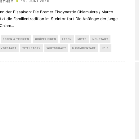
19. JUNI 2016
HETHEY
nn der Eissaison: Die Bremer Eisdynastie Chiamulera / Marco
etzt die Familientradition im Steintor fort Die Anfänge: der junge
 Chiam
...
ESSEN & TRINKEN
GRÖPELINGEN
LEBEN
MITTE
NEUSTADT
 VORSTADT
TITELSTORY
WIRTSCHAFT
0 KOMMENTARE
0