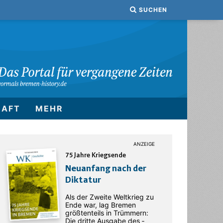
SUCHEN
HAFT
MEHR
75 Jahre Kriegsende
Neuanfang nach der
Diktatur
Als der Zweite Weltkrieg zu
Ende war, lag Bremen
größtenteils in Trümmern:
Die dritte Ausgabe des ­