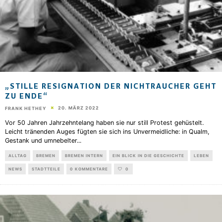
„STILLE RESIGNATION DER NICHTRAUCHER GEHT
ZU ENDE“
20. MÄRZ 2022
FRANK HETHEY
Vor 50 Jahren Jahrzehntelang haben sie nur still Protest gehüstelt.
Leicht tränenden Auges fügten sie sich ins Unvermeidliche: in Qualm,
Gestank und umnebelter
...
ALLTAG
BREMEN
BREMEN INTERN
EIN BLICK IN DIE GESCHICHTE
LEBEN
NEWS
STADTTEILE
0 KOMMENTARE
0