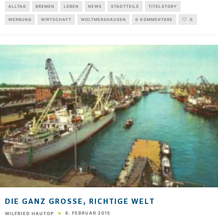
ALLTAG
BREMEN
LEBEN
NEWS
STADTTEILE
TITELSTORY
WERBUNG
WIRTSCHAFT
WOLTMERSHAUSEN
0 KOMMENTARE
0
DIE GANZ GROSSE, RICHTIGE WELT
8. FEBRUAR 2015
WILFRIED HAUTOP