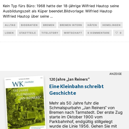
Kein Typ fürs Büro: 1968 hatte der 18-jährige Wilfried Hautop seine
Ausbildungszeit als Küper beendet.Bildvorlage: Wilfried Hautop
Wilfried Hautop über seine
...
ALLTAG
BIOGRAFIEN
BREMEN
BREMEN INTERN
HÄFEN
HEMELINGEN
LEBEN
STADTTEILE
TITELSTORY
WIRTSCHAFT
0 KOMMENTARE
0
120 Jahre „Jan Reiners“
Eine Kleinbahn schreibt
Geschichte
Mehr als 50 Jahre fuhr die
Schmalspurbahn „Jan ­Reiners“ von
Bremen nach Tarmstedt. Der erste Zug
starte im Oktober 1900 vom
Parkbahnhof, endgültig stillgelegt
wurde die Linie 1956. Gehen Sie mit