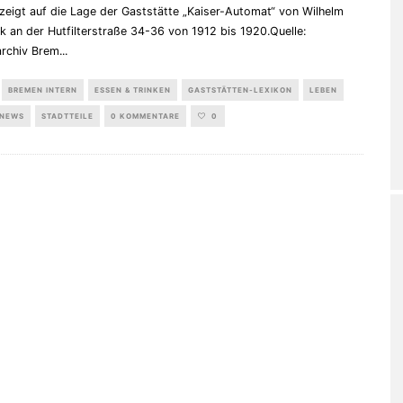
 zeigt auf die Lage der Gaststätte „Kaiser-Automat“ von Wilhelm
k an der Hutfilterstraße 34-36 von 1912 bis 1920.Quelle:
archiv Brem
...
BREMEN INTERN
ESSEN & TRINKEN
GASTSTÄTTEN-LEXIKON
LEBEN
NEWS
STADTTEILE
0 KOMMENTARE
0