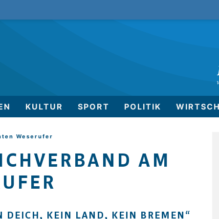
EN
KULTUR
SPORT
POLITIK
WIRTSC
hten Weserufer
EICHVERBAND AM
RUFER
N DEICH, KEIN LAND, KEIN BREMEN“