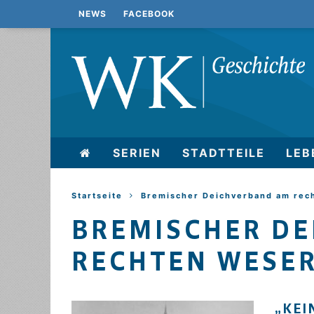
NEWS
FACEBOOK
SERIEN
STADTTEILE
LEB
Startseite
Bremischer Deichverband am rec
BREMISCHER D
RECHTEN WESE
„KEI