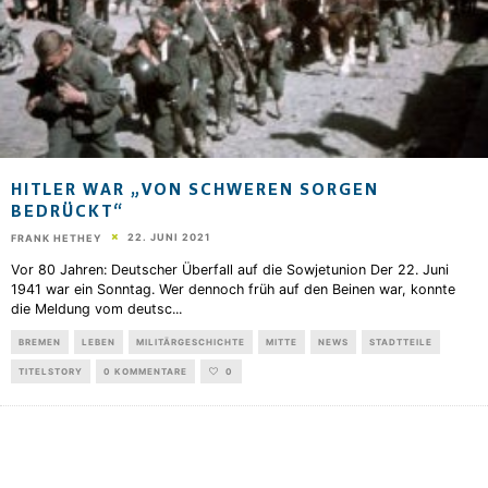
HITLER WAR „VON SCHWEREN SORGEN
BEDRÜCKT“
22. JUNI 2021
FRANK HETHEY
Vor 80 Jahren: Deutscher Überfall auf die Sowjetunion Der 22. Juni
1941 war ein Sonntag. Wer dennoch früh auf den Beinen war, konnte
die Meldung vom deutsc
...
BREMEN
LEBEN
MILITÄRGESCHICHTE
MITTE
NEWS
STADTTEILE
TITELSTORY
0 KOMMENTARE
0