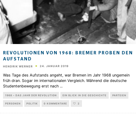
REVOLUTIONEN VON 1968: BREMER PROBEN DEN
AUFSTAND
24. JANUAR 2019
HENDRIK WERNER
Was Tage des Aufstands angeht, war Bremen im Jahr 1968 ungemein
früh dran. Sogar im internationalen Vergleich. Während die deutsche
Studentenbewegung erst nach
...
1968 – DAS JAHR DER REVOLUTION
EIN BLICK IN DIE GESCHICHTE
PARTEIEN
PERSONEN
POLITIK
0 KOMMENTARE
2