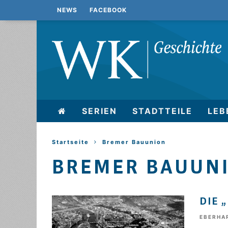
NEWS
FACEBOOK
SERIEN
STADTTEILE
LEB
Startseite
Bremer Bauunion
BREMER BAUUN
DIE 
EBERHA