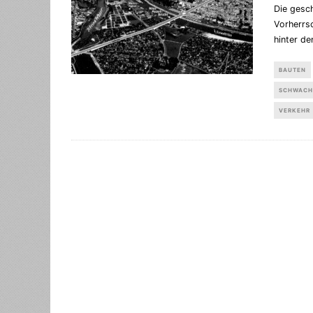
Die gesch
Vorherrsc
hinter d
BAUTEN
SCHWACH
VERKEHR