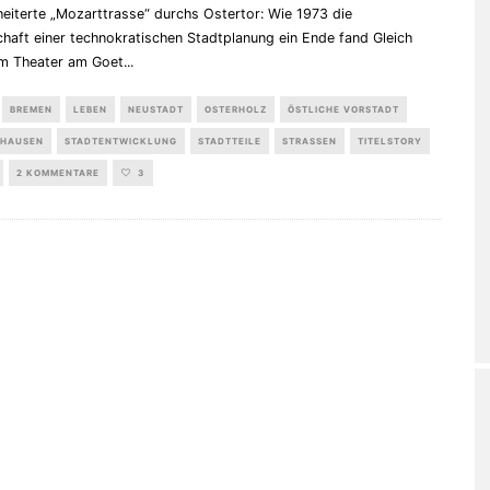
eiterte „Mozarttrasse“ durchs Ostertor: Wie 1973 die
haft einer technokratischen Stadtplanung ein Ende fand Gleich
em Theater am Goet
...
BREMEN
LEBEN
NEUSTADT
OSTERHOLZ
ÖSTLICHE VORSTADT
HAUSEN
STADTENTWICKLUNG
STADTTEILE
STRASSEN
TITELSTORY
2 KOMMENTARE
3