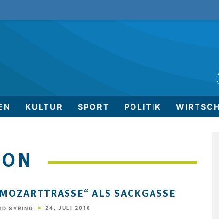
EN
KULTUR
SPORT
POLITIK
WIRTSC
ION
„MOZARTTRASSE“ ALS SACKGASSE
24. JULI 2016
RD SYRING