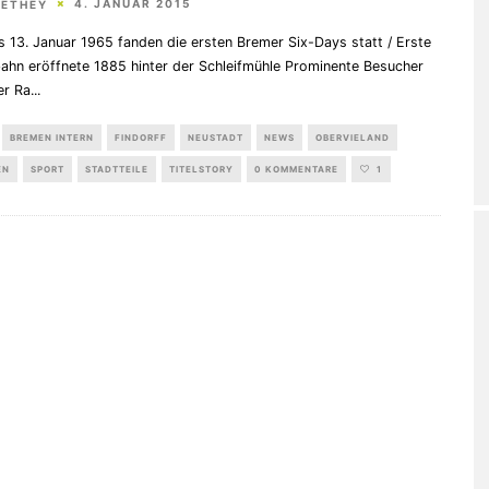
4. JANUAR 2015
HETHEY
s 13. Januar 1965 fanden die ersten Bremer Six-Days statt / Erste
ahn eröffnete 1885 hinter der Schleifmühle Prominente Besucher
er Ra
...
BREMEN INTERN
FINDORFF
NEUSTADT
NEWS
OBERVIELAND
EN
SPORT
STADTTEILE
TITELSTORY
0 KOMMENTARE
1