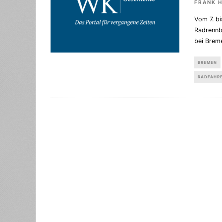
FRANK 
Vom 7. bi
Radrennb
bei Brem
BREMEN
RADFAHR