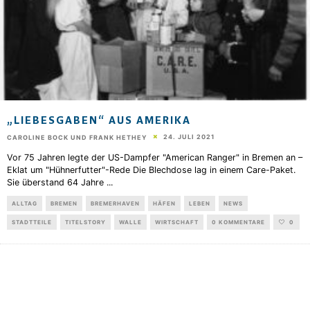
„LIEBESGABEN“ AUS AMERIKA
24. JULI 2021
CAROLINE BOCK UND FRANK HETHEY
Vor 75 Jahren legte der US-Dampfer "American Ranger" in Bremen an –
Eklat um "Hühnerfutter"-Rede Die Blechdose lag in einem Care-Paket.
Sie überstand 64 Jahre
...
ALLTAG
BREMEN
BREMERHAVEN
HÄFEN
LEBEN
NEWS
STADTTEILE
TITELSTORY
WALLE
WIRTSCHAFT
0 KOMMENTARE
0