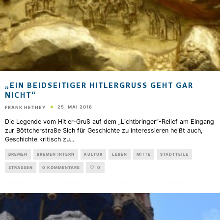
„EIN BEIDSEITIGER HITLERGRUSS GEHT GAR N
ICHT“
25. MAI 2018
FRANK HETHEY
Die Legende vom Hitler-Gruß auf dem „Lichtbringer“-Relief am Eingang
zur Böttcherstraße Sich für Geschichte zu interessieren heißt auch,
Geschichte kritisch zu
...
BREMEN
BREMEN INTERN
KULTUR
LEBEN
MITTE
STADTTEILE
STRASSEN
0 KOMMENTARE
0