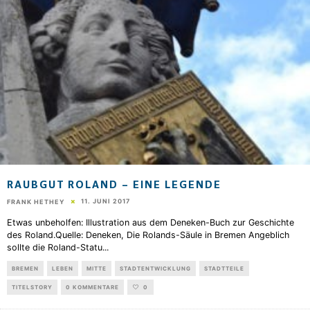
RAUBGUT ROLAND – EINE LEGENDE
11. JUNI 2017
FRANK HETHEY
Etwas unbeholfen: Illustration aus dem Deneken-Buch zur Geschichte
des Roland.Quelle: Deneken, Die Rolands-Säule in Bremen Angeblich
sollte die Roland-Statu
...
BREMEN
LEBEN
MITTE
STADTENTWICKLUNG
STADTTEILE
TITELSTORY
0 KOMMENTARE
0