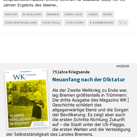
Jahren: Ergebnis des Ideenw
...
BAUTEN
BLOCKLAND
BREMEN
HORN-LEHE
LEBEN
NEWS
STADTENTWICKLUNG
STADTTEILE
TITELSTORY
0 KOMMENTARE
2
75 Jahre Kriegsende
Neuanfang nach der Diktatur
Als der Zweite Weltkrieg zu Ende war,
lag Bremen größtenteils in Trümmern:
Die dritte Ausgabe des ­Magazins WK |
Geschichte schildert das
allgegenwärtige Elend und die Sorgen
der Bevölkerung. Es zeigt aber auch
die ersten Schritte Richtung Zukunft
auf – die Stadt unter der US-Flagge,
die ersten Wahlen und die Verteidigung
der Selbstständigkeit des Landes Bremens.