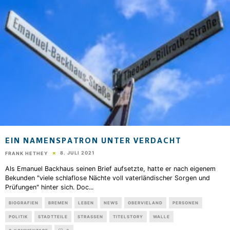
EIN NAMENSPATRON UNTER VERDACHT
8. JULI 2021
FRANK HETHEY
Als Emanuel Backhaus seinen Brief aufsetzte, hatte er nach eigenem
Bekunden "viele schlaflose Nächte voll vaterländischer Sorgen und
Prüfungen" hinter sich. Doc
...
BIOGRAFIEN
BREMEN
LEBEN
NEWS
OBERVIELAND
PERSONEN
POLITIK
STADTTEILE
STRASSEN
TITELSTORY
WALLE