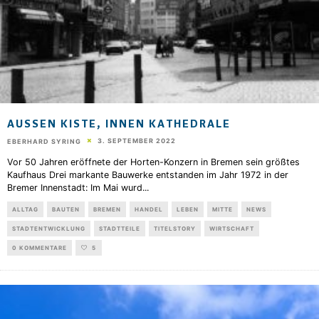
AUSSEN KISTE, INNEN KATHEDRALE
3. SEPTEMBER 2022
EBERHARD SYRING
Vor 50 Jahren eröffnete der Horten-Konzern in Bremen sein größtes
Kaufhaus Drei markante Bauwerke entstanden im Jahr 1972 in der
Bremer Innenstadt: Im Mai wurd
...
ALLTAG
BAUTEN
BREMEN
HANDEL
LEBEN
MITTE
NEWS
STADTENTWICKLUNG
STADTTEILE
TITELSTORY
WIRTSCHAFT
0 KOMMENTARE
5