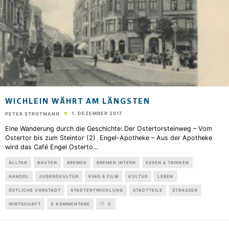
WICHLEIN WÄHRT AM LÄNGSTEN
1. DEZEMBER 2017
PETER STROTMANN
Eine Wanderung durch die Geschichte: Der Ostertorsteinweg – Vom
Ostertor bis zum Steintor (2) Engel-Apotheke – Aus der Apotheke
wird das Café Engel Osterto
...
ALLTAG
BAUTEN
BREMEN
BREMEN INTERN
ESSEN & TRINKEN
HANDEL
JUGENDKULTUR
KINO & FILM
KULTUR
LEBEN
ÖSTLICHE VORSTADT
STADTENTWICKLUNG
STADTTEILE
STRASSEN
WIRTSCHAFT
0 KOMMENTARE
0