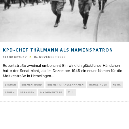
KPD-CHEF THÄLMANN ALS NAMENSPATRON
15. NOVEMBER 2020
FRANK HETHEY
Robertstraße zweimal umbenannt Ein wirklich glückliches Händchen
hatte der Senat nicht, als im Dezember 1945 ein neuer Namen für die
Moltkestraße in Hemelingen
...
BREMEN
BREMEN-NORD
BREMER STRASSENNAMEN
HEMELINGEN
NEWS
SERIEN
STRASSEN
0 KOMMENTARE
1